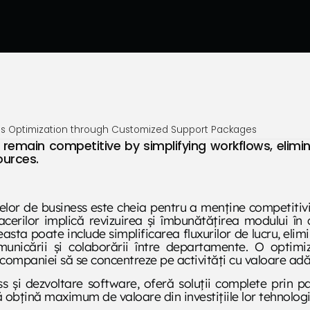
ss Optimization through Customized Support Packages
remain competitive by simplifying workflows, elim
ources.
lor de business este cheia pentru a menține competitivi
acerilor implică revizuirea și îmbunătățirea modului în 
easta poate include simplificarea fluxurilor de lucru, el
omunicării și colaborării între departamente. O optim
 companiei să se concentreze pe activități cu valoare a
 și dezvoltare software, oferă soluții complete prin p
să obțină maximum de valoare din investițiile lor tehnologi