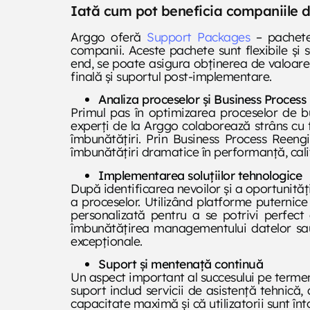
Iată cum pot beneficia companiile d
Arggo oferă
Support Packages
– pachete 
companii. Aceste pachete sunt flexibile și s
end, se poate asigura obținerea de valoare
finală și suportul post-implementare.
Analiza proceselor și Business Proces
Primul pas în optimizarea proceselor de bu
experți de la Arggo colaborează strâns cu fi
îmbunătățiri. Prin Business Process Reen
îmbunătățiri dramatice în performanță, calit
Implementarea soluțiilor tehnologice
După identificarea nevoilor și a oportunităț
a proceselor. Utilizând platforme puternic
personalizată pentru a se potrivi perfect c
îmbunătățirea managementului datelor sau d
excepționale.
Suport și mentenață continuă
Un aspect important al succesului pe termen
suport includ servicii de asistență tehnică,
capacitate maximă și că utilizatorii sunt înt