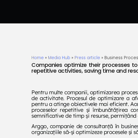
Home
»
Media Hub
»
Press article
»
Business Proce
Companies optimize their processes to 
repetitive activities, saving time and res
Pentru multe companii, optimizarea procese
de activitate. Procesul de optimizare a af
pentru a atinge obiectivele mai eficient. Ac
proceselor repetitive și îmbunătățirea c
semnificative de timp și resurse, permițând
Arggo, companie de consultanță în business
organizațiile să-și optimizeze procesele și 