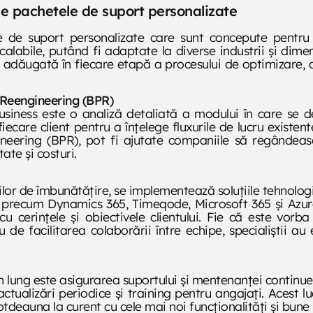
e pachetele de suport personalizate
de suport personalizate care sunt concepute pentru a
calabile, putând fi adaptate la diverse industrii și dim
 adăugată în fiecare etapă a procesului de optimizare, d
s Reengineering (BPR)
siness este o analiză detaliată a modului în care se de
ecare client pentru a înțelege fluxurile de lucru existent
gineering (BPR), pot fi ajutate companiile să regândea
ate și costuri.
ilor de îmbunătățire, se implementează soluțiile tehnolog
e precum Dynamics 365, Timeqode, Microsoft 365 și Azur
u cerințele și obiectivele clientului. Fie că este vorb
e facilitarea colaborării între echipe, specialiștii au 
 lung este asigurarea suportului și mentenanței continue
 actualizări periodice și training pentru angajați. Acest 
otdeauna la curent cu cele mai noi funcționalități și bune 