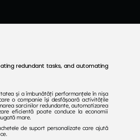
inating redundant tasks, and automating
tatea și a îmbunătăți performanțele în nișa
care o companie își desfășoară activitățile
iminarea sarcinilor redundante, automatizarea
izare eficientă poate conduce la economii
dăugată mare.
achetele de suport personalizate care ajută
ce.