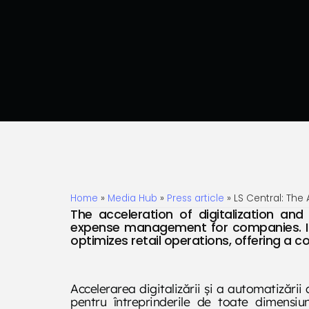
Home
»
Media Hub
»
Press article
»
LS Central: The 
The acceleration of digitalization and
expense management for companies. In 
optimizes retail operations, offering a 
Accelerarea digitalizării și a automatizării
pentru întreprinderile de toate dimensiuni