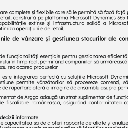
are complete și flexibile care să le permită să facă față
etail, construită pe platforma Microsoft Dynamics 365 
pabilitățile extinse și infrastructura solidă a Microso
timiza operațiunile de retail.
unile de vânzare și gestiunea stocurilor ale c
e funcționalități esențiale pentru gestionarea eficientă
lui în timp real, permițând companiilor să urmărească cu
sau realocarea produselor.
l este integrarea perfectă cu soluțiile Microsoft Dynam
estiune permite vânzătorilor să proceseze comenzi, să
ate de raportare oferă o imagine de ansamblu asupra perf
entat de Arggo adaugă un strat suplimentar de funcțion
e fiscalizare românească, asigurând conformitatea com
 decizii informate
te capacitatea sa de a oferi rapoarte detaliate și analiz