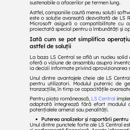
sustenabile a afacerilor pe termen lung.
Astfel, companiile caută mereu soluții softw
este o soluție avansată dezvoltată de LS R
Microsoft asigură o compatibilitate cu ca
proiectată special pentru a îmbunătăți și op
Iată cum se pot simplifica operați
astfel de soluții
La baza LS Central se află un nucleu solid d
oferă o viziune de ansamblu asupra inventaru
ia decizii informate privind aprovizionarea 
Unul dintre avantajele cheie ale LS Centra
pentru utilizatori. Modulul puternic de g
tranzacțiile, în timp ce capacitățile avans
Pentru piața românească,
LS Central
implem
adaptată integrează fără efort modulul d
potențialele amenzi sau penalități.
Puterea analizelor și raportării pentru
Unul dintre punctele forte ale LS Central es