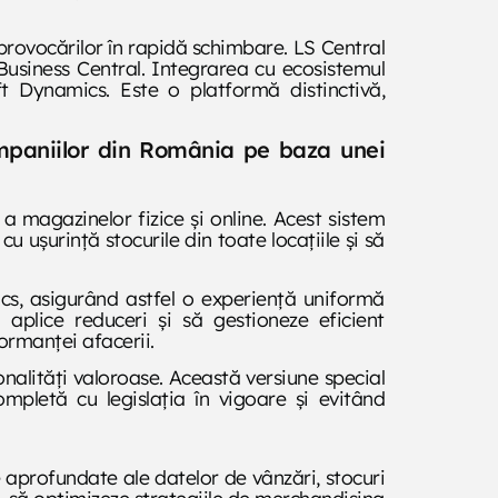
 provocărilor în rapidă schimbare. LS Central
Business Central. Integrarea cu ecosistemul
ft Dynamics. Este o platformă distinctivă,
ompaniilor din România pe baza unei
 a magazinelor fizice și online. Acest sistem
 ușurință stocurile din toate locațiile și să
ics, asigurând astfel o experiență uniformă
 aplice reduceri și să gestioneze eficient
ormanței afacerii.
alități valoroase. Această versiune special
pletă cu legislația în vigoare și evitând
e aprofundate ale datelor de vânzări, stocuri