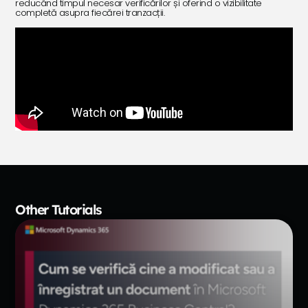
reducând timpul necesar verificărilor și oferind o vizibilitate
completă asupra fiecărei tranzacții.
Other Tutorials