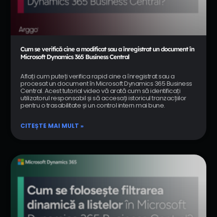
Cum se verifică cine a modificat sau a înregistrat un document în
Microsoft Dynamics 365 Business Central
Aflați cum puteți verifica rapid cine a înregistrat sau a
procesat un document în Microsoft Dynamics 365 Business
Central. Acest tutorial video vă arată cum să identificați
utilizatorul responsabil și să accesați istoricul tranzacțiilor
pentru o trasabilitate și un control intern mai bune.
CITEȘTE MAI MULT »