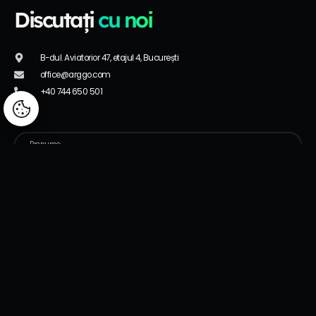
Discutați
cu noi
B-dul. Aviatorior 47, etajul 4, București
office@arggo.com
+40 744 650 501
Manage consent