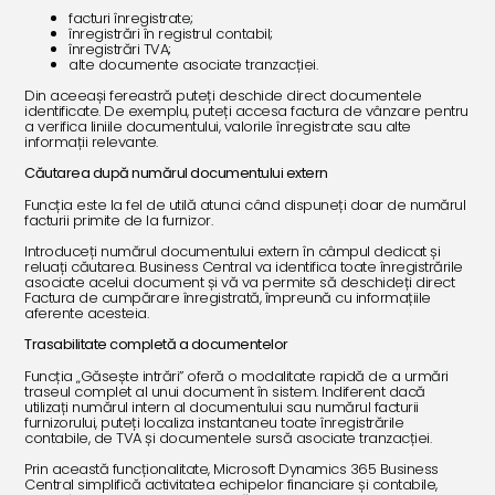
facturi înregistrate;
înregistrări în registrul contabil;
înregistrări TVA;
alte documente asociate tranzacției.
Din aceeași fereastră puteți deschide direct documentele
identificate. De exemplu, puteți accesa factura de vânzare pentru
a verifica liniile documentului, valorile înregistrate sau alte
informații relevante.
Căutarea după numărul documentului extern
Funcția este la fel de utilă atunci când dispuneți doar de numărul
facturii primite de la furnizor.
Introduceți numărul documentului extern în câmpul dedicat și
reluați căutarea. Business Central va identifica toate înregistrările
asociate acelui document și vă va permite să deschideți direct
Factura de cumpărare înregistrată, împreună cu informațiile
aferente acesteia.
Trasabilitate completă a documentelor
Funcția „Găsește intrări” oferă o modalitate rapidă de a urmări
traseul complet al unui document în sistem. Indiferent dacă
utilizați numărul intern al documentului sau numărul facturii
furnizorului, puteți localiza instantaneu toate înregistrările
contabile, de TVA și documentele sursă asociate tranzacției.
Prin această funcționalitate, Microsoft Dynamics 365 Business
Central simplifică activitatea echipelor financiare și contabile,