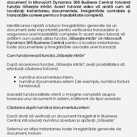
document în Microsoft Dynamics 365 Business Central folosind
funcția Găsește intrări. Acest tutorial video vă arată cum să
localizați instantaneu documentele, înregistrările contabile și
tranzacțiile conexe pentru o trasabilitate completă.
Identificarea rapidă a tuturor înregistrărilor generate de un
document este importantă pentru verificarea tranzacțiilor și
asigurarea unei trasabilități complete. În acest video tutorial, vă
arătăm cum puteți utiliza funcția „
Găsește intrări
” din
Microsoft
Dynamics 365 Business Central
pentru a localiza instantaneu
toate documentele și înregistrările asociate unei tranzacții.
Cum funcționează funcția „Găsește intrări”
După accesarea funcției „Găsește intrări”, aveți posibilitatea să
efectuați căutarea folosind:
numărul documentului intern;
numărul documentului extern (de exemplu, numărul facturii
furnizorului).
Această funcționalitate oferă o imagine completă asupra
traseului unui document în sistem, indiferent de tipul acestuia.
Căutarea după numărul documentului intern
Dacă doriți să verificați un document înregistrat în Business
Central, introduceți numărul acestuia și apăsați „Găsește”.
Sistemul va afișa instantaneu toate înregistrările generate de
document, inclusiv: