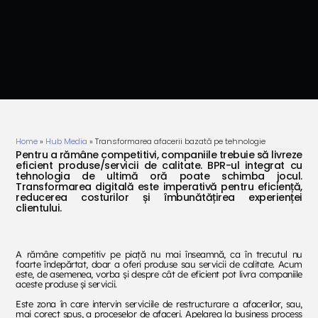
Home
»
Hub Media
»
Transformarea afacerii bazată pe tehnologie
Pentru a rămâne competitivi, companiile trebuie să livreze
eficient produse/servicii de calitate. BPR-ul integrat cu
tehnologia de ultimă oră poate schimba jocul.
Transformarea digitală este imperativă pentru eficiență,
reducerea costurilor și îmbunătățirea experienței
clientului.
A rămâne competitiv pe piață nu mai înseamnă, ca în trecutul nu
foarte îndepărtat, doar a oferi produse sau servicii de calitate. Acum
este, de asemenea, vorba și despre cât de eficient pot livra companiile
aceste produse și servicii.
Este zona în care intervin serviciile de restructurare a afacerilor, sau,
mai corect spus, a proceselor de afaceri. Apelarea la business process