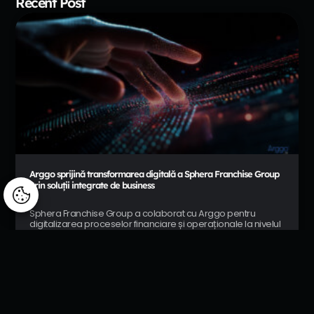
Recent Post
Arggo sprijină transformarea digitală a Sphera Franchise Group
prin soluții integrate de business
Manage consent
Sphera Franchise Group a colaborat cu Arggo pentru
digitalizarea proceselor financiare și operaționale la nivelul
întregului grup. Prin implementarea platformelor Microsoft
Dynamics 365 Business Central și Timeqode, compania a
centralizat informațiile financiare, a automatizat fluxurile
documentare și a redus dependența de activitățile
manuale.
Proiectul a urmărit standardizarea modului de lucru în toate
entitățile grupului și crearea unei baze tehnologice care să
susțină deciziile de business și dezvoltarea viitoare.