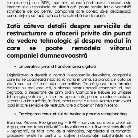
reengineering sau BPR, mai ales atunci când acest concept este
integrat și cu tehnologie de ultimă oră, poate rezulta într-o veritabilă
schimbare de joc pentru companiile care doresc să-și depășească
concurența și să facă față cu brio schimbărilor din piață.
Iată câteva detalii despre serviciile de
restructurare a afacerii privite din punct
de vedere tehnologic și despre modul în
care se poate remodela viitorul
companiei dumneavoastră
Imperativul privind transformarea digitală
Digitalizarea a devenit o normă în economiile dezvoltate, companiile
care nu se adaptează riscă să rămână în urmă, sa piardă din cota de
piață sau sa fie mai puțin competitive. Îmbrățișarea transformării
digitale nu mai este, azi, o alegere pentru actorii economici, ci, mai
degrabă, o necesitate de prim ordin. Companiile trebuie să utilizeze
tehnologia pentru a-și eficientiza operațiunile, pentru a reduce costurile
și pentru a îmbunătăți, în final, experiențele clienților. Acesta este exact
locul în care serviciile de restructurare a afacerilor intră în scenă.
Înțelegerea conceptului de business process reengineering
Business Process Reengineering – BPR – serviciu care este oferit de
Arggo, companie specializată în dezvoltarea de software și consultanță
– reprezintă, de fapt, arta de a reimagina, reproiecta și automatiza
procesele existente pentru a obține îmbunătățiri substanțiale ale