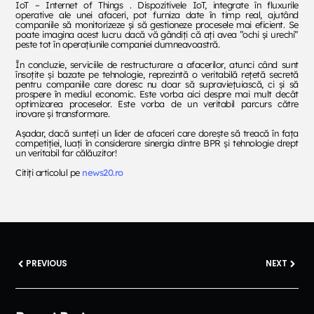
IoT – Internet of Things . Dispozitivele IoT, integrate în fluxurile
operative ale unei afaceri, pot furniza date în timp real, ajutând
companiile să monitorizeze și să gestioneze procesele mai eficient. Se
poate imagina acest lucru dacă vă gândiți că ați avea ”ochi și urechi”
peste tot în operațiunile companiei dumneavoastră.
În concluzie, serviciile de restructurare a afacerilor, atunci când sunt
însoțite și bazate pe tehnologie, reprezintă o veritabilă rețetă secretă
pentru companiile care doresc nu doar să supraviețuiască, ci și să
prospere în mediul economic. Este vorba aici despre mai mult decât
optimizarea proceselor. Este vorba de un veritabil parcurs către
inovare și transformare.
Așadar, dacă sunteți un lider de afaceri care dorește să treacă în fața
competiției, luați în considerare sinergia dintre BPR și tehnologie drept
un veritabil far călăuzitor!
Citiți articolul pe
news20.ro
PREVIOUS
NEXT