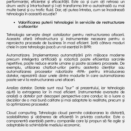
performanței, eficienței și eficacității. Este ca și cum ați retrasa un
drum vechi și întortocheat și l-ați transforma într-o autostradă cu mai
multe benzi și cu trafic fluid. Dar, ați putea întreba, cum se încadrează
tehnologia în această ecuație?
Valorificarea puterii tehnologiei în serviciile de restructurare
a afacerilor
Tehnologia servește drept catalizator pentru restructurarea afacerii.
Aceasta oferă infrastructura și instrumentele necesare pentru a
reproiecta procesele de business în mod eficient. Iată câteva moduri
cheie în care tehnologia joacă un rol esențial în BPR:
Automatizare. Implementarea automatizării prin mijloace moderne
precum inteligența artificială și robotică poate eficientiza sarcinile
repetitive, poate reduce erorile umane și poate accelera procesele. De
exemplu, utilizarea chatbot-urilor pentru asistența clienților sau
automatizarea proceselor robotizate -RPA- pentru introducerea
datelor, reprezintă doar unele dintre modurile în care automatizarea
poate servi la restructurarea unei afaceri.
Analiza datelor. Datele sunt noul ”aur” al prezentului, iar tehnologia
ajută la extragerea lor în mod eficient. Instrumentele avansate de
analiză a datelor pot descoperi perspective care conduc la o luare a
deciziilor de o mai bună calitate și mai adaptate la realitate, precum și
la optimizarea proceselor.
Cloud computing. Tehnologia cloud permite colaborarea la distanță,
scalabilitatea și obținerea de eficiență în privința costurilor. Este o
componentă esențială pentru companiile care își propun să fie agile și
adaptabile la schimbările mediului economic.