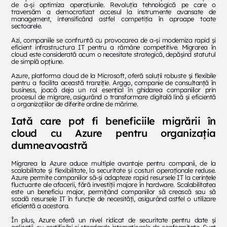
de a-și optimiza operațiunile. Revoluția tehnologică pe care o
traversăm a democratizat accesul la instrumente avansate de
management, intensificând astfel competiția în aproape toate
sectoarele.
Azi, companiile se confruntă cu provocarea de a-și moderniza rapid și
eficient infrastructura IT pentru a rămâne competitive. Migrarea în
cloud este considerată acum o necesitate strategică, depășind statutul
de simplă opțiune.
Azure, platforma cloud de la Microsoft, oferă soluții robuste și flexibile
pentru a facilita această tranziție. Arggo, companie de consultanță în
business, joacă deja un rol esențial în ghidarea companiilor prin
procesul de migrare, asigurând o transformare digitală lină și eficientă
a organizațiilor de diferite ordine de mărime.
Iată care pot fi beneficiile migrării în
cloud cu Azure pentru organizația
dumneavoastră
Migrarea la Azure aduce multiple avantaje pentru companii, de la
scalabilitate și flexibilitate, la securitate și costuri operaționale reduse.
Azure permite companiilor să-și adapteze rapid resursele IT la cerințele
fluctuante ale afacerii, fără investiții majore în hardware. Scalabilitatea
este un beneficiu major, permițând companiilor să crească sau să
scadă resursele IT în funcție de necesități, asigurând astfel o utilizare
eficientă a acestora.
În plus, Azure oferă un nivel ridicat de securitate pentru date și