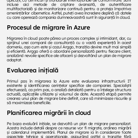
aplicații, cu certificări și standarde internaționale de conformitate. Sunt
incluse aici metode de criptare avansată, de autentificare
multifactorială și de monitorizare continuă pentru a proteja împotriva
amenințărilor cibernetice. Astfel, puteți avea încredere deplină că datele
cu care operează compania dumneavoastră sunt în siguranță în cloud.
Procesul de migrare în Azure
Migrarea în cloud poate părea un proces complex și intimidant, dar, cu
sprijinul unei companii de consultanță cu o vastă experiență în acest
domeniu, așa cum este și cazul Arggo, tranziția devine mult mai simplă
și eficientă. Arggo oferă o abordare personalizată pentru fiecare client,
analizând nevoile specifice ale afacerii și dezvoltând un plan de migrare
adaptat.
Evaluarea inițială
Primul pas în migrarea la Azure este evaluarea infrastructurii IT
existente și identificarea cerințelor specifice ale companiei. Specialiștii
efectuează, ca prim pas, o analiză detaliată pentru a înțelege structura
actuală, aplicațiile utilizate și volumul de date. Această etapă permite
crearea unui plan de migrare bine definit, care să minimizeze riscurile și
să maximizeze beneficiile.
Planificarea migrării în cloud
Pe baza evaluării inițiale, se dezvoltă un plan de migrare personalizat.
Acesta include detalii despre ce resurse vor fi migrate, ordinea migrării
și calendarul implementării. Planul de migrare ia în considerare toate
aspectele tehnice și operaționale, asigurând astfel o tranziție fără