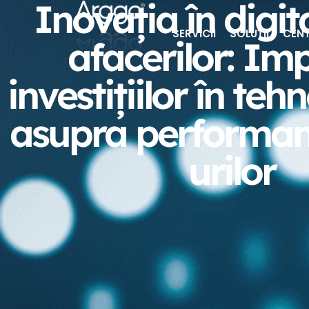
Inovația în digit
SERVICII
SOLUȚII
CENT
afacerilor: Im
investițiilor în teh
asupra performan
urilor