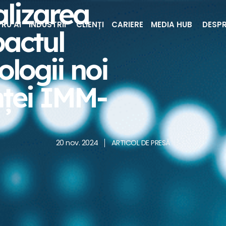
alizarea
RU AI
INDUSTRII
CLIENȚI
CARIERE
MEDIA HUB
DESPR
pactul
nologii noi
ței IMM-
20 nov. 2024
ARTICOL DE PRESĂ