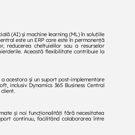
ală (AI) și machine learning (ML) în soluțiile
 Central este un ERP care este în permanență
, reducerea cheltuielilor sau a resurselor
erderile. Această flexibilitate contribuie la
ă a acestora și un suport post-implementare
osoft, inclusiv Dynamics 365 Business Central
client.
ate și noi funcționalități fără necesitatea
port continuu, facilitând colaborarea între