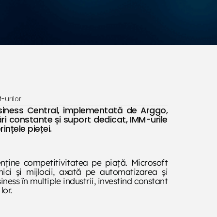
-urilor
siness Central, implementată de Arggo,
ri constante și suport dedicat, IMM-urile
nțele pieței.
nține competitivitatea pe piață. Microsoft
ci și mijlocii, axată pe automatizarea și
ess în multiple industrii, investind constant
lor.