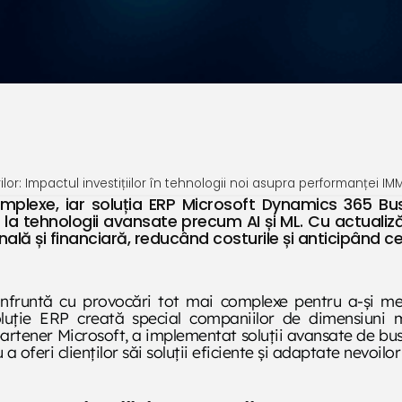
ilor: Impactul investițiilor în tehnologii noi asupra performanței IMM
omplexe, iar soluția ERP Microsoft Dynamics 365 Bu
la tehnologii avansate precum AI și ML. Cu actualiză
lă și financiară, reducând costurile și anticipând ceri
confruntă cu provocări tot mai complexe pentru a-și me
uție ERP creată special companiilor de dimensiuni mi
rtener Microsoft, a implementat soluții avansate de busin
a oferi clienților săi soluții eficiente și adaptate nevoilor 