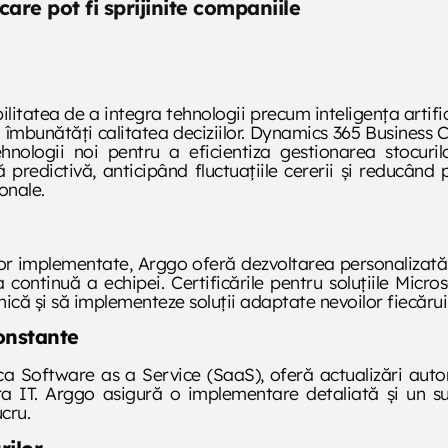
care pot fi sprijinite companiile
litatea de a integra tehnologii precum inteligența artifici
a îmbunătăți calitatea deciziilor. Dynamics 365 Business
nologii noi pentru a eficientiza gestionarea stocurilor
redictivă, anticipând fluctuațiile cererii și reducând pi
onale.
ilor implementate, Arggo oferă dezvoltarea personalizat
a continuă a echipei. Certificările pentru soluțiile Micr
ică și să implementeze soluții adaptate nevoilor fiecărui 
onstante
ca Software as a Service (SaaS), oferă actualizări autom
tura IT. Arggo asigură o implementare detaliată și un su
cru.