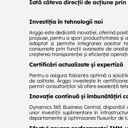
Iată câteva direcţii de acţiune prin 
Investiția în tehnologii noi
Arggo este dedicată inovației, oferind posibi
propuse, pentru a spori productivitatea și 
adaptat și permite integrarea acestor teh
consumate prin funcții avansate de analiză p
creșterea transparenței și eficienței operați
Certificări actualizate și expertiză
Pentru a asigura folosința optimă a soluți
de calitate. Arggo investește în certificare
permit consultanților să ofere excelență tehn
Inovație continuă și îmbunătățiri c
Dynamics 365 Business Central, disponibil 
unor investiții suplimentare în infrastruc
departamente și optimizarea fluxurilor de lu