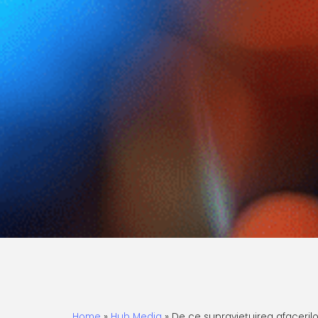
Home
»
Hub Media
»
De ce supraviețuirea afacerilo