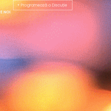
+ Programează o Discuție
E NOI