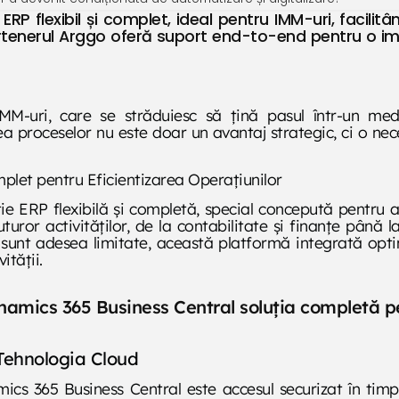
RP flexibil și complet, ideal pentru IMM-uri, facili
 Partenerul Arggo oferă suport end-to-end pentru o 
M-uri, care se străduiesc să țină pasul într-un medi
ea proceselor nu este doar un avantaj strategic, ci o nec
let pentru Eficientizarea Operațiunilor
e ERP flexibilă și completă, special concepută pentru a
ror activităților, de la contabilitate și finanțe până la g
 sunt adesea limitate, această platformă integrată optim
ității.
namics 365 Business Central soluția completă pe
 Tehnologia Cloud
ics 365 Business Central este accesul securizat în timp