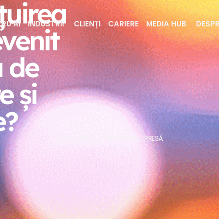
țuirea
RU AI
INDUSTRII
CLIENȚI
CARIERE
MEDIA HUB
DESPR
evenit
ă de
e și
e?
7 nov. 2024
ARTICOL DE PRESĂ