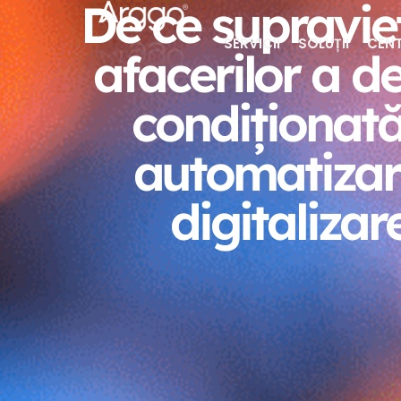
De ce supravie
SERVICII
SOLUȚII
CENT
afacerilor a d
condiționat
automatizar
digitalizar