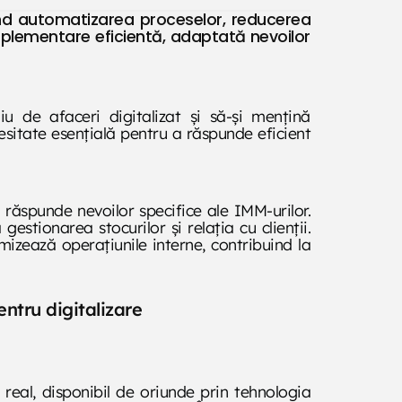
tând automatizarea proceselor, reducerea
implementare eficientă, adaptată nevoilor
u de afaceri digitalizat și să-și mențină
esitate esențială pentru a răspunde eficient
 răspunde nevoilor specifice ale IMM-urilor.
estionarea stocurilor și relația cu clienții.
izează operațiunile interne, contribuind la
ntru digitalizare
 real, disponibil de oriunde prin tehnologia