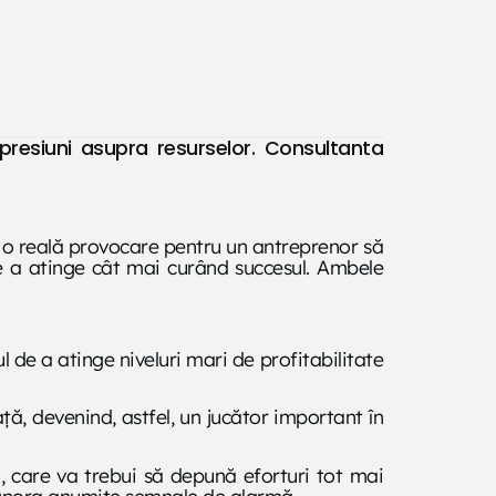
 presiuni asupra resurselor. Consultanta
te o reală provocare pentru un antreprenor să
de a atinge cât mai curând succesul. Ambele
ul de a atinge niveluri mari de profitabilitate
ă, devenind, astfel, un jucător important în
i, care va trebui să depună eforturi tot mai
a ignora anumite semnale de alarmă.