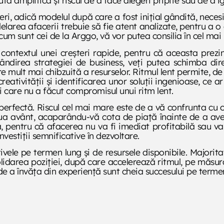
ceri, adică modelul după care a fost inițial gândită, nece
delarea afacerii trebuie să fie atent analizate, pentru a o 
, cum sunt cei de la Arggo, vă vor putea consilia în cel ma
contextul unei creșteri rapide, pentru că aceasta prezi
ndirea strategiei de business, veți putea schimba dire
re mult mai chibzuită a resurselor. Ritmul lent permite, 
eativității și identificarea unor soluții ingenioase, ce ar
i care nu a făcut compromisul unui ritm lent.
 perfectă. Riscul cel mai mare este de a vă confrunta cu 
lua avânt, acaparându-vă cota de piață înainte de a avea
ta, pentru că afacerea nu va fi imediat profitabilă sau va 
nvestiții semnificative în dezvoltare.
ivele pe termen lung și de resursele disponibile. Majorit
lidarea poziției, după care accelerează ritmul, pe măsur
de a învăța din experiență sunt cheia succesului pe termen