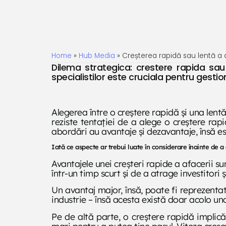
Home
»
Hub Media
»
Creșterea rapidă sau lentă a a
Dilema strategica: crestere rapida sau 
specialistilor este cruciala pentru gestion
Alegerea între o creștere rapidă și una lent
reziste tentației de a alege o creștere ra
abordări au avantaje și dezavantaje, însă e
Iată ce aspecte ar trebui luate în considerare înainte de a
Avantajele unei creșteri rapide a afacerii sun
într-un timp scurt și de a atrage investitori 
Un avantaj major, însă, poate fi reprezenta
industrie – însă acesta există doar acolo und
Pe de altă parte, o creștere rapidă implică
mari pentru a putea ține pasul. Viteza cresc