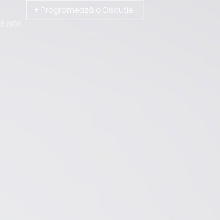
+ Programează o Discuție
E NOI