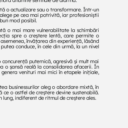
sită o actualizare sau o transformare. Într-un
alege pe cea mai potrivită, iar profesioniștii
i bun mod posibil.
ntă o mai mare vulnerabilitate la schimbări
cția spre o creștere lentă, care permite o
de asemenea, învățarea din experiență, lăsând
 putea conduce, în cele din urmă, la un nivel
o concurență puternică, agresivă și mult mai
 o șansă reală la consolidarea afacerii. În
genera venituri mai mici în etapele inițiale,
atea businessurilor aleg o abordare mixtă, în
ă ce o astfel de creștere devine sustenabilă.
 lung, indiferent de ritmul de creștere ales.