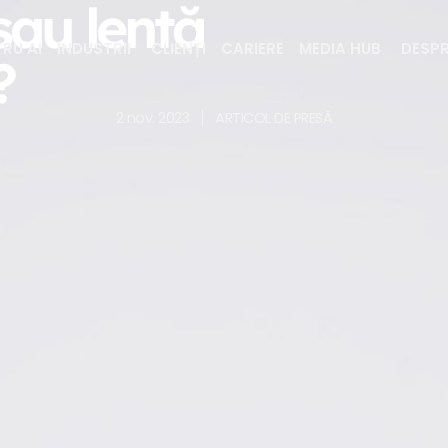
sau lentă
RU AI
INDUSTRII
CLIENȚI
CARIERE
MEDIA HUB
DESPR
?
2 nov. 2023
ARTICOL DE PRESĂ