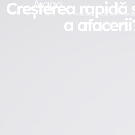
Creșterea rapidă 
SERVICII
SOLUȚII
CENT
a afacerii