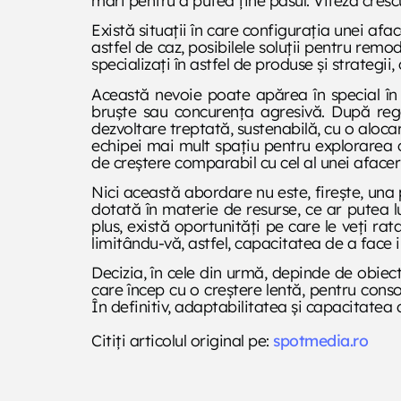
Există situații în care configurația unei afa
astfel de caz, posibilele soluții pentru remo
specializați în astfel de produse și strategii
Această nevoie poate apărea în special în 
bruște sau concurența agresivă. După regâ
dezvoltare treptată, sustenabilă, cu o aloca
echipei mai mult spațiu pentru explorarea cr
de creștere comparabil cu cel al unei afacer
Nici această abordare nu este, firește, una
dotată în materie de resurse, ce ar putea 
plus, există oportunități pe care le veți ra
limitându-vă, astfel, capacitatea de a face i
Decizia, în cele din urmă, depinde de obiect
care încep cu o creștere lentă, pentru conso
În definitiv, adaptabilitatea și capacitatea 
Citiți articolul original pe:
spotmedia.ro