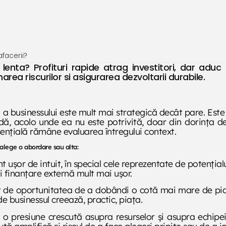
facerii?
lenta? Profituri rapide atrag investitori, dar aduc
area riscurilor si asigurarea dezvoltarii durabile.
ă a businessului este mult mai strategică decât pare. Es
pidă, acolo unde ea nu este potrivită, doar din dorința 
sențială rămâne evaluarea întregului context.
 alege o abordare sau alta:
t ușor de intuit, în special cele reprezentate de potențial
și finanțare externă mult mai ușor.
t de oportunitatea de a dobândi o cotă mai mare de piaț
e businessul creează, practic, piața.
 o presiune crescută asupra resurselor și asupra echipe
ută amplifică și riscul de a face alegeri pripite sau de 