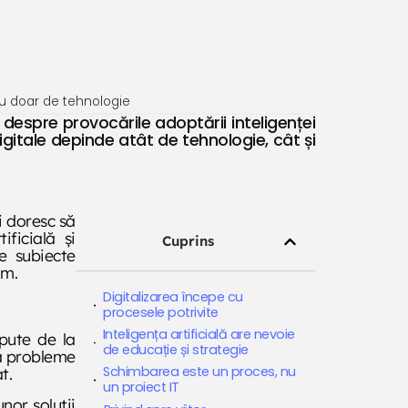
nu doar de tehnologie
despre provocările adoptării inteligenței
igitale depinde atât de tehnologie, cât și
i doresc să
ficială și
Cuprins
e subiecte
om.
Digitalizarea începe cu
procesele potrivite
Inteligența artificială are nevoie
epute de la
de educație și strategie
vă probleme
Schimbarea este un proces, nu
t.
un proiect IT
nor soluții