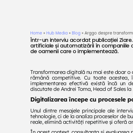
Home
»
Hub Media
»
Blog
»
Arggo despre transform
Într-un interviu acordat publicației Zia
artificiale și automatizării în companiil
de oamenii care o implementează.
Transformarea digitală nu mai este doar o op
rămână competitive. Cu toate acestea, înt
implementarea efectivă există încă un dec
discutate de Andrei Toma, Head of Sales la A
Digitalizarea începe cu procesele po
Unul dintre mesajele principale ale intervi
tehnologie, ci de la analiza proceselor de 
reale, elimină activități repetitive și oferă 
În acest context, consultanța și evaluarea 