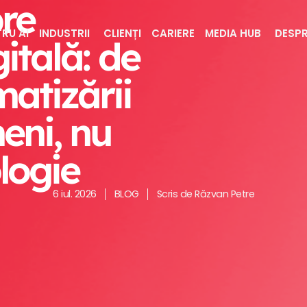
re
RU AI
INDUSTRII
CLIENȚI
CARIERE
MEDIA HUB
DESPR
itală: de
atizării
eni, nu
logie
6 iul. 2026
BLOG
Scris de
Răzvan Petre