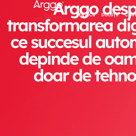
Arggo desp
SERVICII
SOLUȚII
CENT
transformarea dig
ce succesul autom
depinde de oam
doar de tehno