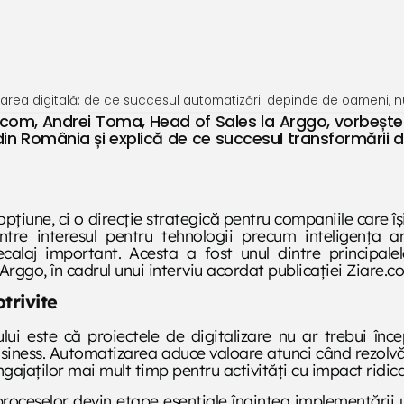
area digitală: de ce succesul automatizării depinde de oameni, 
re.com, Andrei Toma, Head of Sales la Arggo, vorbește 
e din România și explică de ce succesul transformării d
țiune, ci o direcție strategică pentru companiile care îș
re interesul pentru tehnologii precum inteligența arti
alaj important. Acesta a fost unul dintre principalel
rggo, în cadrul unui interviu acordat publicației Ziare.c
trivite
ului este că proiectele de digitalizare nu ar trebui înc
business. Automatizarea aduce valoare atunci când rezol
angajaților mai mult timp pentru activități cu impact ridica
proceselor devin etape esențiale înaintea implementării u