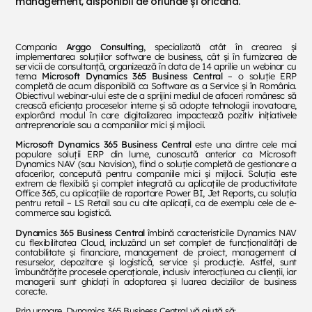
management, disponibil de oriunde și oricând.
Compania
Arggo Consulting
, specializată atât în crearea și
implementarea soluțiilor software de business, cât și în furnizarea de
servicii de consultanță, organizează în data de 14 aprilie un webinar cu
tema
Microsoft Dynamics 365 Business Central
– o soluție ERP
completă de acum disponibilă ca Software as a Service și în România.
Obiectivul webinar-ului este de a sprijini mediul de afaceri românesc să
crească eficiența proceselor interne și să adopte tehnologii inovatoare,
explorând modul în care digitalizarea impactează pozitiv inițiativele
antreprenoriale sau a companiilor mici și mijlocii.
Microsoft Dynamics 365 Business Central
este una dintre cele mai
populare soluții ERP din lume, cunoscută anterior ca Microsoft
Dynamics NAV (sau Navision), fiind o soluție completă de gestionare a
afacerilor, concepută pentru companiile mici și mijlocii. Soluția este
extrem de flexibilă și complet integrată cu aplicațiile de productivitate
Office 365, cu aplicațiile de raportare Power BI, Jet Reports, cu soluția
pentru retail – LS Retail sau cu alte aplicații, ca de exemplu cele de e-
commerce sau logistică.
Dynamics 365 Business Central
îmbină caracteristicile Dynamics NAV
cu flexibilitatea Cloud, incluzând un set complet de funcționalități de
contabilitate și financiare, management de proiect, management al
resurselor, depozitare și logistică, service și producție. Astfel, sunt
îmbunătățite procesele operaționale, inclusiv interacțiunea cu clienții, iar
managerii sunt ghidați în adoptarea și luarea deciziilor de business
corecte.
Prin urmare, Dynamics 365 Business Central vă ajută să: