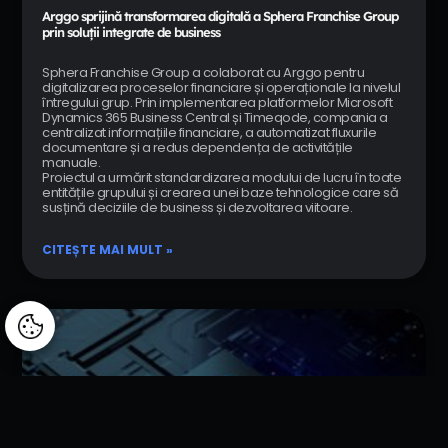
Arggo sprijină transformarea digitală a Sphera Franchise Group
prin soluții integrate de business
Sphera Franchise Group a colaborat cu Arggo pentru
digitalizarea proceselor financiare și operaționale la nivelul
întregului grup. Prin implementarea platformelor Microsoft
Dynamics 365 Business Central și Timeqode, compania a
centralizat informațiile financiare, a automatizat fluxurile
documentare și a redus dependența de activitățile
manuale.
Proiectul a urmărit standardizarea modului de lucru în toate
entitățile grupului și crearea unei baze tehnologice care să
susțină deciziile de business și dezvoltarea viitoare.
CITEȘTE MAI MULT »
Manage consent