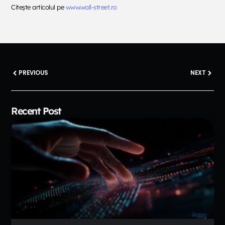
Citește articolul pe
www.wall-street.ro
PREVIOUS
NEXT
Recent Post