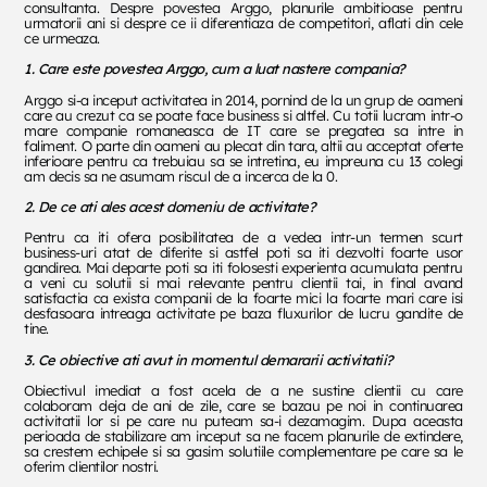
consultanta. Despre povestea Arggo, planurile ambitioase pentru
urmatorii ani si despre ce ii diferentiaza de competitori, aflati din cele
ce urmeaza.
1.
Care este povestea Arggo, cum a luat nastere compania?
Arggo si-a inceput activitatea in 2014, pornind de la un grup de oameni
care au crezut ca se poate face business si altfel. Cu totii lucram intr-o
mare companie romaneasca de IT care se pregatea sa intre in
faliment. O parte din oameni au plecat din tara, altii au acceptat oferte
inferioare pentru ca trebuiau sa se intretina, eu impreuna cu 13 colegi
am decis sa ne asumam riscul de a incerca de la 0.
2.
De ce ati ales acest domeniu de activitate?
Pentru ca iti ofera posibilitatea de a vedea intr-un termen scurt
business-uri atat de diferite si astfel poti sa iti dezvolti foarte usor
gandirea. Mai departe poti sa iti folosesti experienta acumulata pentru
a veni cu solutii si mai relevante pentru clientii tai, in final avand
satisfactia ca exista companii de la foarte mici la foarte mari care isi
desfasoara intreaga activitate pe baza fluxurilor de lucru gandite de
tine.
3.
Ce obiective ati avut in momentul demararii activitatii?
Obiectivul imediat a fost acela de a ne sustine clientii cu care
colaboram deja de ani de zile, care se bazau pe noi in continuarea
activitatii lor si pe care nu puteam sa-i dezamagim. Dupa aceasta
perioada de stabilizare am inceput sa ne facem planurile de extindere,
sa crestem echipele si sa gasim solutiile complementare pe care sa le
oferim clientilor nostri.