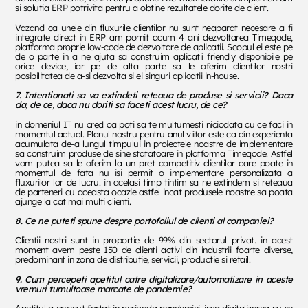
si solutia ERP potrivita pentru a obtine rezultatele dorite de client.
Vazand ca unele din fluxurile clientilor nu sunt neaparat necesare a fi
integrate direct in ERP am pornit acum 4 ani dezvoltarea Timeqode,
platforma proprie low-code de dezvoltare de aplicatii. Scopul ei este pe
de o parte in a ne ajuta sa construim aplicatii friendly disponibile pe
orice device, iar pe de alta parte sa le oferim clientilor nostri
posibilitatea de a-si dezvolta si ei singuri aplicatii in-house.
7.
Intentionati sa va extindeti reteaua de produse si servicii? Daca
da, de ce, daca nu doriti sa faceti acest lucru, de ce?
in domeniul IT nu cred ca poti sa te multumesti niciodata cu ce faci in
momentul actual. Planul nostru pentru anul viitor este ca din experienta
acumulata de-a lungul timpului in proiectele noastre de implementare
sa construim produse de sine statatoare in platforma Timeqode. Astfel
vom putea sa le oferim la un pret competitiv clientilor care poate in
momentul de fata nu isi permit o implementare personalizata a
fluxurilor lor de lucru. in acelasi timp tintim sa ne extindem si reteaua
de parteneri cu aceasta ocazie astfel incat produsele noastre sa poata
ajunge la cat mai multi clienti.
8.
Ce ne puteti spune despre portofoliul de clienti al companiei?
Clientii nostri sunt in proportie de 99% din sectorul privat
.
in acest
moment avem peste 150 de clienti activi din industrii foarte diverse,
predominant in zona de distributie, servicii, productie si retail.
9.
Cum percepeti apetitul catre digitalizare/automatizare in aceste
vremuri tumultoase marcate de pandemie?