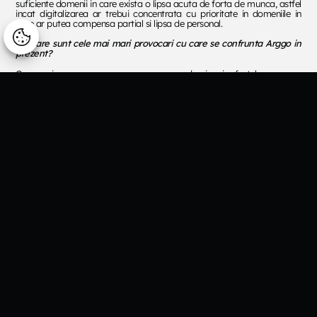
suficiente domenii in care exista o lipsa acuta de forta de munca, astfel
incat digitalizarea ar trebui concentrata cu prioritate in domeniile in
care ar putea compensa partial si lipsa de personal.
Manage consent
16.
Care sunt cele mai mari provocari cu care se confrunta Arggo in
prezent?
Cea mai mare provocare ramane pandemia si efectele pe care
aceasta le are asupra mentalului fiecaruia in primul rand. Chiar daca
eram o companie digitalizata inca dinainte de pandemie si nu am fost
afectati din acest punct de vedere, partea de interactiune umana sau
mai degraba lipsa ei in anumite momente inca reprezinta un challenge.
Speram ca lucrurile sa se normalizeze pe cat posibil anul viitor si sa
ajungem la un mod de lucru hibrid pe termen lung care sa impace
viata personala cu cea de birou.
A doua mare provocare este legata de acest termen de digitalizare pe
care toata lumea il aude aproape in fiecare zi dar nu stie exact ce
inseamna. Este un teritoriu necunoscut pentru multi dintre clienti, si
atunci trebuie sa le explicam cu foarte mare atentie ce inseamna
procesul de digitalizare, ce riscuri exista si cel mai important, ca el nu
poate avea loc fara implicarea activa a resurselor interne. Multi nu
inteleg acest lucru si se asteapta ca digitalizarea sa aiba loc peste
noapte in urma implementarii platite unui furnizor.
17.
Cum incheie Arggo acest an din punct de vedere financiar?
Anul acesta ne vom pastra tendinta din anii anteriori de a creste
organic cu 20-25%, urmand sa depasim 4 milioane de Euro ca si cifra
de afaceri.
18.
Care sunt responsabilitatile pe care un bun GM trebuie sa le aiba