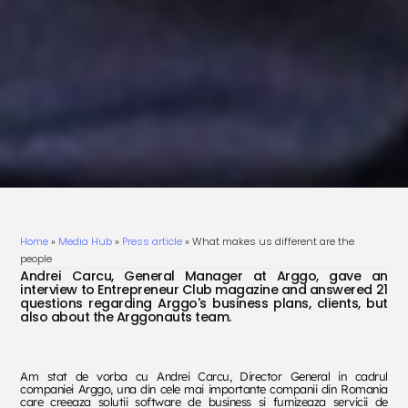
Home
»
Media Hub
»
Press article
»
What makes us different are the
people
Andrei Carcu, General Manager at Arggo, gave an
interview to Entrepreneur Club magazine and answered 21
questions regarding Arggo's business plans, clients, but
also about the Arggonauts team.
Am stat de vorba cu Andrei Carcu, Director General in cadrul
companiei Arggo, una din cele mai importante companii din Romania
care creeaza solutii software de business si furnizeaza servicii de