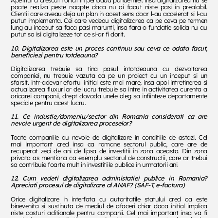
Apetitul a crescut fortat in perioada pandemiei. insa digitalizarea nu se
poate realiza peste noapte daca nu ai facut niste pasi in prealabil.
Clientii care aveau deja un plan in acest sens doar l-au accelerat si l-au
putut implementa. Cei care vedeau digitalizarea ca pe ceva pe termen
lung au inceput sa faca pasi marunti, insa fara o fundatie solida nu au
putut sa isi digitalizeze tot ce si-ar fi dorit.
10.
Digitalizarea este un proces continuu sau ceva ce odata facut,
beneficiezi pentru totdeauna?
Digitalizarea trebuie sa tina pasul intotdeauna cu dezvoltarea
companiei, nu trebuie vazuta ca pe un proiect cu un inceput si un
sfarsit. intr-adevar efortul initial este mai mare, insa apoi intretinerea si
actualizarea fluxurilor de lucru trebuie sa intre in activitatea curenta a
oricarei companii, drept dovada unele aleg sa infiinteze departamente
speciale pentru acest lucru.
11.
Ce industie/domeniu/sector din Romania considerati ca are
nevoie urgent de digitalizarea proceselor?
Toate companiile au nevoie de digitalizare in conditiile de astazi. Cel
mai important cred insa ca ramane sectorul public, care are de
recuperat zeci de ani de lipsa de investitii in zona aceasta. Din zona
privata as mentiona ca exemplu sectorul de constructii, care ar trebui
sa contribuie foarte mult in investitiile publice in urmatorii ani.
12.
Cum vedeti digitalizarea administatiei publice in Romania?
Apreciati procesul de digitalizare al ANAF? (SAF-T, e-factura)
Orice digitalizare in interfata cu autoritatile statului cred ca este
binevenita si sustinuta de mediul de afaceri chiar daca initial implica
niste costuri aditionale pentru companii. Cel mai important insa va fi