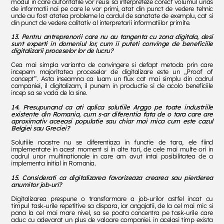
modul in care autoritatile vor reusi sa interpreteze corect volumul urias
de informatii noi pe care le vor primi, atat din punct de vedere tehnic
unde au fost atatea probleme la cardul de sanatate de exemplu, cat si
din punct de vedere calitativ al interpretarii informatiilor primite.
13.
Pentru antreprenorii care nu au tangenta cu zona digitala, desi
sunt experti in domeniul lor, cum ii puteti convinge de beneficiile
digitalizarii proceselor lor de lucru?
Cea mai simpla varianta de convingere si defapt metoda prin care
incepem majoritatea proceselor de digitalizare este un „Proof of
concept”. Asta inseamna ca luam un flux cat mai simplu din cadrul
companiei, il digitalizam, il punem in productie si de acolo beneficiile
incep sa se vada de la sine.
14.
Presupunand ca ati aplica solutiile Arggo pe toate industriile
existente din Romania, cum s-ar diferentia fata de o tara care are
aproximativ aceeasi populatie sau chiar mai mica cum este cazul
Belgiei sau Greciei?
Solutiile noastre nu se diferentiaza in functie de tara, ele fiind
implementate in acest moment si in alte tari, de cele mai multe ori in
cadrul unor multinationale in care am avut intai posibilitatea de a
implementa initial in Romania.
15.
Considerati ca digitalizarea favorizeaza crearea sau pierderea
anumitor job-uri?
Digitalizarea prespune o transformare a job-urilor astfel incat cu
timpul task-urile repetitive sa dispara, iar angajatii, de la cel mai mic si
pana la cel mai mare nivel, sa se poata concentra pe task-urile care
aduc cu adevarat un plus de valoare companiei. in acelasi timp exista