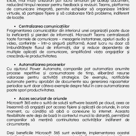
Excel, mai mulți utilizatori pot lucra simultan pe același document,
reducând timpul necesar pentru feedback și revizuiri. Teams, platforma
de comunicare integrată, permite echipelor să organizeze întâlniri
virtuale, să partajeze fișiere și să colaboreze fără probleme, indiferent
de locație.
Centralizarea comunicațiilor
Fragmentarea comunicațiilor din interiorul unei organizații poate duce
la ineficiență și pierderi de informații. Microsoft Teams centralizează
toate formele de comunicare – mesagerie instantanee, apeluri audio și
video, conferințe – într-o singură platformă. Acest lucru nu doar că
îmbunătățește fluxul de informații, dar și reduce dependența de
multiple aplicații de comunicare, simplificând viața angajaților și
crescându-le productivitatea.
Automatizarea proceselor
Cu ajutorul Power Automate, companiile pot automatiza anumite
procese repetitive și consumatoare de timp, eliberând resurse
valoroase pentru activități strategice. De exemplu, notificările
automate pentru aprobări de documente sau generarea rapoartelor
periodice sunt doar câteva exemple despre felul în care automatizarea
poate spori productivitatea.
Acces securizat de oriunde
Microsoft 365 este o suită de soluții software bazată pe cloud, ceea ce
înseamnă că angajații pot accesa fișiere și aplicații de oriunde, în orice
moment, cu condiția să aibă o conexiune la internet. Aceasta
flexibilitate este deja de bază în contextul muncii la distanță, permițând
companiilor să mențină continuitatea activităților indiferent de
circumstanțe.
Deși beneficiile Microsoft 365 sunt evidente, implementarea acestei