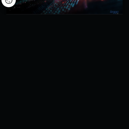
Arggo supports Sphera Franchise Group’s digital transformation
through integrated business solutions
Sphera Franchise Group partnered with Arggo to
accelerate the digital transformation of its financial and
operational processes across the entire group. By
implementing Microsoft Dynamics 365 Business Central and
the Timeqode platform, the company centralized financial
information, automated document workflows, and
significantly reduced reliance on manual activities.
The project focused on standardizing business processes
across all group entities and building a technology
foundation capable of supporting data-driven decision-
making and future growth.
READ MORE »