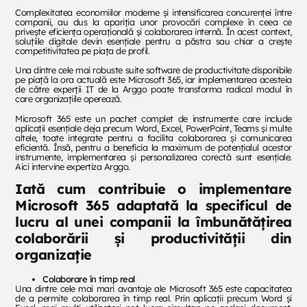
Complexitatea economiilor moderne și intensificarea concurenței între
companii, au dus la apariția unor provocări complexe în ceea ce
privește eficiența operațională și colaborarea internă. În acest context,
soluțiile digitale devin esențiale pentru a păstra sau chiar a crește
competitivitatea pe piața de profil.
Una dintre cele mai robuste suite software de productivitate disponibile
pe piață la ora actuală este Microsoft 365, iar implementarea acesteia
de către experții IT de la Arggo poate transforma radical modul în
care organizațiile operează.
Microsoft 365 este un pachet complet de instrumente care include
aplicații esențiale deja precum Word, Excel, PowerPoint, Teams și multe
altele, toate integrate pentru a facilita colaborarea și comunicarea
eficientă. Însă, pentru a beneficia la maximum de potențialul acestor
instrumente, implementarea și personalizarea corectă sunt esențiale.
Aici intervine expertiza Arggo.
Iată cum contribuie o implementare
Microsoft 365 adaptată la specificul de
lucru al unei companii la îmbunătățirea
colaborării și productivității din
organizație
Colaborare în timp real
Una dintre cele mai mari avantaje ale Microsoft 365 este capacitatea
de a permite colaborarea în timp real. Prin aplicații precum Word și