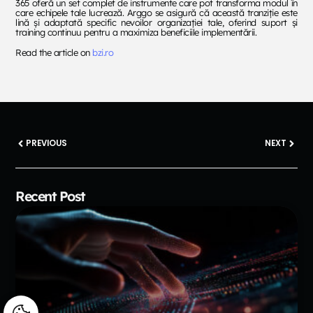
365 oferă un set complet de instrumente care pot transforma modul în
care echipele tale lucrează. Arggo se asigură că această tranziție este
lină și adaptată specific nevoilor organizației tale, oferind suport și
training continuu pentru a maximiza beneficiile implementării.
Read the article on
bzi.ro
PREVIOUS
NEXT
Recent Post
Manage consent