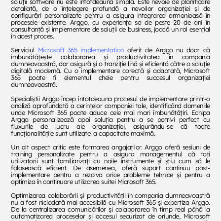
soluții software nu este întotdeauna simplă. Este nevoie de planificare
detaliată, de o înțelegere profundă a nevoilor organizației și de
configurări personalizate pentru a asigura integrarea armonioasă în
procesele existente. Arggo, cu experiența sa de peste 20 de ani în
consultanță și implementare de soluții de business, joacă un rol esențial
în acest proces.
Serviciul
Microsoft 365 implementation
oferit de Arggo nu doar că
îmbunătățește colaborarea și productivitatea în compania
dumneavoastră, dar asigură și o tranziție lină și eficientă către o soluție
digitală modernă. Cu o implementare corectă și adaptată, Microsoft
365 poate fi elementul cheie pentru succesul organizației
dumneavoastră.
Specialiștii Arggo încep întotdeauna procesul de implementare printr-o
analiză aprofundată a cerințelor companiei tale, identificând domeniile
unde Microsoft 365 poate aduce cele mai mari îmbunătățiri. Echipa
Arggo personalizează apoi soluția pentru a se potrivi perfect cu
fluxurile de lucru ale organizației, asigurându-se că toate
funcționalitățile sunt utilizate la capacitate maximă.
Un alt aspect critic este formarea angajaților. Arggo oferă sesiuni de
training personalizate pentru a asigura managementul că toți
utilizatorii sunt familiarizați cu noile instrumente și știu cum să le
folosească eficient. De asemenea, oferă suport continuu post-
implementare pentru a rezolva orice probleme tehnice și pentru a
optimiza în continuare utilizarea suitei Microsoft 365.
Optimizarea colaborării și productivității în compania dumneavoastră
nu a fost niciodată mai accesibilă cu Microsoft 365 și expertiza Arggo.
De la centralizarea comunicărilor și colaborarea în timp real până la
automatizarea proceselor și accesul securizat de oriunde, Microsoft