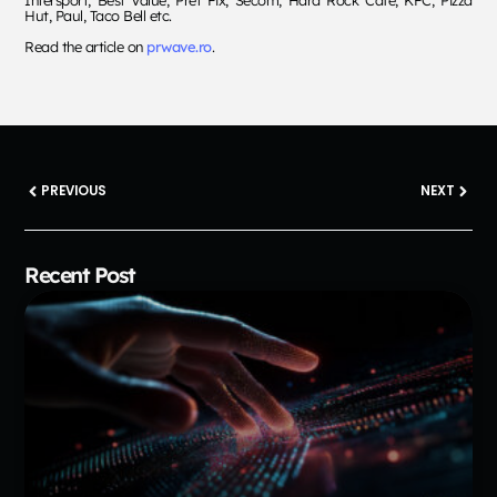
Hut, Paul, Taco Bell etc.
Read the article on
prwave.ro
.
PREVIOUS
NEXT
Recent Post