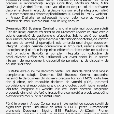
precum și reprezentanții Arggo Consulting, Mădălina Stan, Mihai
Dumitru și Andrei Toma, care vor discuta despre soluțiile software,
despre trend-uri în retail, dar și despre fashion retail și integrarea nativă
cu e-commerce sau despre aplicabilitatea LS Retail în FMCG. Webinar-
ul Arggo Digitalks se adresează tuturor celor care activează în
industria de retail și cea a bunurilor de larg consum.
Dynamics 365 Business Central
, una dintre cele mai populare soluții
ERP din lume, cunoscută anterior ca Microsoft Dynamics NAV, este o
soluție completă de gestionare a afacerilor. Soluția ajută companiile
să-și unifice procesele, spre exemplu cele financiar-contabile, de vânzări
sau cele de servicii și operațiuni, sub umbrela unui singur ecosistem
integrat. Soluția permite comunicare în timp real, reduce costurile
operaționale și ajută la îndeplinirea eficientă a obiectivelor de business,
fiind o soluție flexibilă și complet integrată cu aplicațiile de
productivitate Office 365. Utilizatorii vor avea acces la un sistem
inteligent de management, disponibil de pe orice tip de dispozitiv, de
oriunde și oricând.
LS Retail
este o soluție dedicată pentru industria de retail care vine în
completarea soluției Dynamics 365 Business Central, acoperind
necesitățile de business din domenii precum fashion, FMCG, duty free,
dar și altele, prin modulele dedicate de vânzări (POS), promoții,
aprovizionare și reaprovizionare, click and collect, optimizare inventar,
loialitate, integrare cu website-urile etc. Toate acestea integrează
procesele din retail și oferă o trasabilitate completă a produselor, cât și
o experiență mai bună a clientului final.
Până în prezent, Arggo Consulting a implementat cu succes soluții de
digitalizare pentru industriile de retail și FMCG pentru următoarele
brand-uri: Dedeman, Bigotti, BSB Fashion, Art&Craft, Fraher,
Intersport, Best Value, Pret Fix, Secom, Hard Rock Cafe, KFC, Pizza