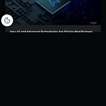
Manage consent
How AI and Advanced Technologies Are Driving Real Business
Growth in Romania
Digital transformation has become a critical growth driver
for companies operating in increasingly complex and
competitive markets. Across Romania, organizations are
moving beyond basic digital adoption and are now
investing in integrated systems, automation, and artificial
intelligence to improve efficiency and scalability.
READ MORE »