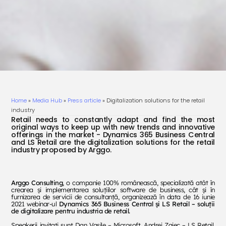
Home
»
Media Hub
»
Press article
»
Digitalization solutions for the retail
industry
Retail needs to constantly adapt and find the most
original ways to keep up with new trends and innovative
offerings in the market - Dynamics 365 Business Central
and LS Retail are the digitalization solutions for the retail
industry proposed by Arggo.
Arggo Consulting
, o companie 100% românească, specializată atât în
crearea și implementarea soluțiilor software de business, cât și în
furnizarea de servicii de consultanță, organizează în data de 16 iunie
2021 webinar-ul
Dynamics 365 Business Central și LS Retail – soluții
de digitalizare pentru industria de retail.
Speakerii invitați sunt Dan Vasile – Microsoft, Andrej Zajec – LS Retail,