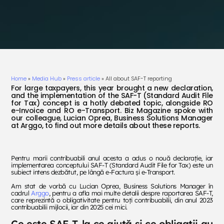
Home
»
Media Hub
»
Press article
»
All about SAF-T reporting
For large taxpayers, this year brought a new declaration,
and the implementation of the SAF-T (Standard Audit File
for Tax) concept is a hotly debated topic, alongside RO
e-Invoice and RO e-Transport. Biz Magazine spoke with
our colleague, Lucian Oprea, Business Solutions Manager
at Arggo, to find out more details about these reports.
Pentru marii contribuabili anul acesta a adus o nouă declarație, iar
implementarea conceptului SAF-T (Standard Audit File for Tax) este un
subiect intens dezbătut, pe lângă e-Factura și e-Transport.
Am stat de vorbă cu Lucian Oprea, Business Solutions Manager în
cadrul
Arggo
, pentru a afla mai multe detalii despre raportarea SAF-T,
care reprezintă o obligativitate pentru toți contribuabilii, din anul 2023
contribuabilii mijlocii, iar din 2025 cei mici.
Ce este SAF-T, la ce ajută și ce obligații au