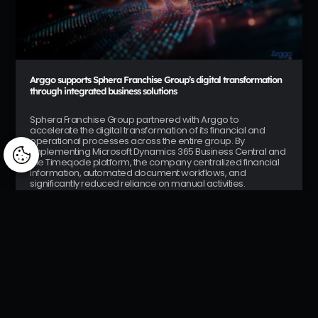
Arggo supports Sphera Franchise Group’s digital transformation
through integrated business solutions
Sphera Franchise Group partnered with Arggo to
accelerate the digital transformation of its financial and
operational processes across the entire group. By
implementing Microsoft Dynamics 365 Business Central and
Manage consent
the Timeqode platform, the company centralized financial
information, automated document workflows, and
significantly reduced reliance on manual activities.
The project focused on standardizing business processes
across all group entities and building a technology
foundation capable of supporting data-driven decision-
making and future growth.
READ MORE »