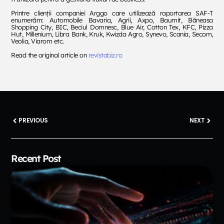
Printre clienții companiei Arggo care utilizează raportarea SAF-T
enumerăm: Automobile ­Bavaria, Agrii, Axpo, Baumit, Băneasa
Shopping City, BIC, Beciul Domnesc, Blue Air, Cotton Tex, KFC, Pizza
Hut, Millenium, Libra Bank, Kruk, Kwizda Agro, Synevo, Scania, Secom,
Veolia, Viarom etc.
Read the original article on
revistabiz.ro
PREVIOUS
NEXT
Recent Post