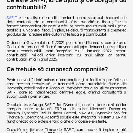
contribuabilii?
SAF-T
este un fişier de audit stan­dard pentru schimbul electronic de
date contabile de la contribuabil către autoritățile fiscale, într-un
format standardizat de date. Astfel, se poate realiza mult mai uşor o
analiză şi un control fiscal. În plus, se asigură transparenţa şi creşterea
gradului de încredere între autoritățile fiscale şi contribuabil.
Ordonanța Guvernului nr. 11/2021 pentru modificarea și completarea
Codului de procedură fiscală prevede obligația depunerii acestui fișier
pentru contribuabilii mari începând cu 1 ianuarie 2022, pentru
contribuabilii mijlocii chiar începând cu anul viitor, iar pentru
contribuabilii mici în anul 2025.
Ce trebuie să cunoască companiile?
Pentru a veni în întâmpinarea companiilor și a facilita raportările pe
care acestea trebuie să le transmită către autoritățile fiscale din
România, colegii mei din Arggo au dezvoltat două soluții de raportare
SAF-T care să îndeplinească cerințele legale, oferind consultanță și
suport postimplementare.
O solu­ție este Arggo SAF-T for ­Dynamics, care se adresează acelor
companii care utilizează ERP-uri din suita Microsoft Dynamics,
precum ­Dynamics 365 Business Central, NAV, AX, Dynamics 365 for
Finance & Operations. Această soluție este integrată în sistemul ERP și
funcționează ca o extensie fără a altera procesele existente.
Cealaltă soluție este Timeqode SAF-T, care poate fi implementată