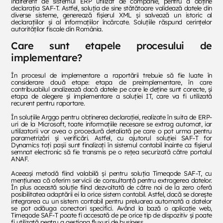
indiferent de sistemul ERP utilizat de companie, pentru a obține
declarația SAF-T. Astfel, soluția de sine stătătoare validează datele din
diverse ­sisteme, generează fișierul XML și salvează un istoric al
declarațiilor și al informațiilor încărcate. Soluțiile răspund cerințelor
autorităților fiscale din România.
Care sunt etapele procesului de
implementare?
În procesul de implementare a raportării trebuie să fie luate în
considerare două etape: etapa de preimplementare, în care
contribuabilul analizează dacă datele pe care le deține sunt corecte, și
etapa de alegere și implementare a soluției IT, care va fi utilizată
recurent pentru raportare.
În soluțiile Arggo pentru obținerea declarației, realizate în suita de ERP-
uri de la Microsoft, toate informațiile necesare se extrag automat, iar
utilizatorii vor avea o procedură detaliată pe care o pot urma pentru
parametrizări și verificări. Astfel, cu ajutorul soluției SAF-T for
Dynamics toți pașii sunt finalizați în sistemul contabil înainte ca fișierul
semnat electronic să fie transmis pe o rețea securizată către portalul
ANAF.
Aceeași metodă fiind valabilă și pentru soluția Timeqode SAF-T, cu
mențiunea că oferim servicii de consultanță pentru extragerea datelor.
În plus această soluție fiind dezvoltată de către noi de la zero oferă
posibilitatea adaptării ei la orice sistem contabil. Astfel, dacă se dorește
integrarea cu un sistem contabil pentru preluarea automată a datelor
se pot adăuga conectori specifici. Având la bază o aplicație web,
Timeqode SAF-T poate fi accesată de pe orice tip de dispozitiv și poate
fi utilizată pentru a gestiona fluxuri de business.