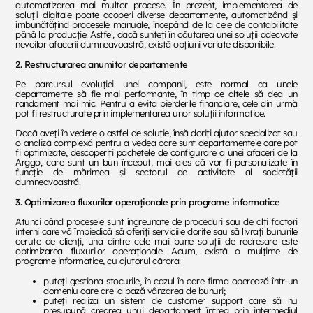
automatizarea mai multor procese. În prezent, implementarea de
soluții digitale poate acoperi diverse departamente, automatizând și
îmbunătățind procesele manuale, începând de la cele de contabilitate
până la producție. Astfel, dacă sunteți în căutarea unei soluții adecvate
nevoilor afacerii dumneavoastră, există opțiuni variate disponibile.
2. Restructurarea anumitor departamente
Pe parcursul evoluției unei companii, este normal ca unele
departamente să fie mai performante, în timp ce altele să dea un
randament mai mic. Pentru a evita pierderile financiare, cele din urmă
pot fi restructurate prin implementarea unor soluții informatice.
Dacă aveți în vedere o astfel de soluție, însă doriți ajutor specializat sau
o analiză complexă pentru a vedea care sunt departamentele care pot
fi optimizate, descoperiți pachetele de configurare a unei afaceri de la
Arggo, care sunt un bun început, mai ales că vor fi personalizate în
funcție de mărimea și sectorul de activitate al societății
dumneavoastră.
3. Optimizarea fluxurilor operaționale prin programe informatice
Atunci când procesele sunt îngreunate de proceduri sau de alți factori
interni care vă împiedică să oferiți serviciile dorite sau să livrați bunurile
cerute de clienți, una dintre cele mai bune soluții de redresare este
optimizarea fluxurilor operaționale. Acum, există o mulțime de
programe informatice, cu ajutorul cărora:
puteți gestiona stocurile, în cazul în care firma operează într-un
domeniu care are la bază vânzarea de bunuri;
puteți realiza un sistem de customer support care să nu
presupună crearea unui departament întreg prin intermediul