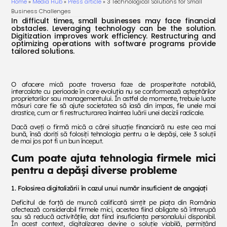
Home
»
Media Hub
»
Press article
»
3 Technological Solutions for Small
Business Challenges
In difficult times, small businesses may face financial
obstacles. Leveraging technology can be the solution.
Digitization improves work efficiency. Restructuring and
optimizing operations with software programs provide
tailored solutions.
O afacere mică poate traversa faze de prosperitate notabilă,
intercalate cu perioade în care evoluția nu se conformează așteptărilor
proprietarilor sau managementului. În astfel de momente, trebuie luate
măsuri care fie să ajute societatea să iasă din impas, fie unele mai
drastice, cum ar fi restructurarea înaintea luării unei decizii radicale.
Dacă aveți o firmă mică a cărei situație financiară nu este cea mai
bună, însă doriți să folosiți tehnologia pentru a le depăși, cele 3 soluții
de mai jos pot fi un bun început.
Cum poate ajuta tehnologia firmele mici
pentru a depăși diverse probleme
1. Folosirea digitalizării în cazul unui număr insuficient de angajați
Deficitul de forță de muncă calificată simțit pe piața din România
afectează considerabil firmele mici, acestea fiind obligate să întrerupă
sau să reducă activitățile, dat fiind insuficiența personalului disponibil.
În acest context, digitalizarea devine o soluție viabilă, permițând