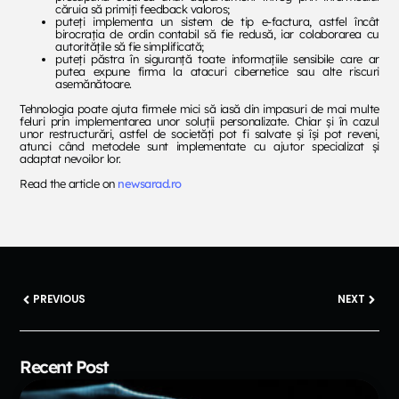
căruia să primiți feedback valoros;
puteți implementa un sistem de tip e-factura, astfel încât
birocrația de ordin contabil să fie redusă, iar colaborarea cu
autoritățile să fie simplificată;
puteți păstra în siguranță toate informațiile sensibile care ar
putea expune firma la atacuri cibernetice sau alte riscuri
asemănătoare.
Tehnologia poate ajuta firmele mici să iasă din impasuri de mai multe
feluri prin implementarea unor soluții personalizate. Chiar și în cazul
unor restructurări, astfel de societăți pot fi salvate și își pot reveni,
atunci când metodele sunt implementate cu ajutor specializat și
adaptat nevoilor lor.
Read the article on
newsarad.ro
PREVIOUS
NEXT
Recent Post