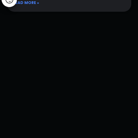
READ MORE »
How AI and Advanced Technologies Are Driving Real Business
Growth in Romania
Digital transformation has become a critical growth driver
for companies operating in increasingly complex and
competitive markets. Across Romania, organizations are
moving beyond basic digital adoption and are now
investing in integrated systems, automation, and artificial
intelligence to improve efficiency and scalability.