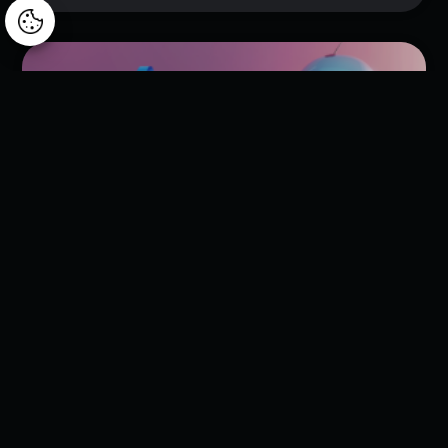
Manage consent
Copilot Chat versus Copilot Cowork: Care este diferența și de ce
contează?
Inteligența artificială evoluează de la simple conversații la
execuție autonomă. Descoperă diferența fundamentală
dintre Copilot Chat și noul Copilot Cowork (acum în varianta
General Availability), cum îți transformă aceste instrumente
procesele de business și de ce succesul implementării AI
depinde mai degrabă de o strategie clară decât de
tehnologia în sine.