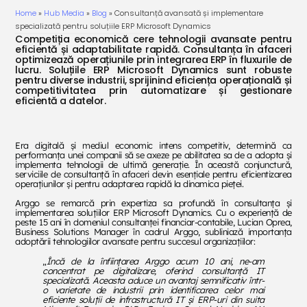
Home
»
Hub Media
»
Blog
»
Consultanță avansată și implementare
specializată pentru soluțiile ERP Microsoft Dynamics
Competiția economică cere tehnologii avansate pentru
eficientă și adaptabilitate rapidă. Consultanța în afaceri
optimizează operațiunile prin integrarea ERP în fluxurile de
lucru. Soluțiile ERP Microsoft Dynamics sunt robuste
pentru diverse industrii, sprijinind eficiența operațională și
competitivitatea prin automatizare și gestionare
eficientă a datelor.
Era digitală și mediul economic intens competitiv, determină ca
performanța unei companii să se axeze pe abilitatea sa de a adopta și
implementa tehnologii de ultimă generație. În această conjunctură,
serviciile de consultanță în afaceri devin esențiale pentru eficientizarea
operațiunilor și pentru adaptarea rapidă la dinamica pieței.
Arggo se remarcă prin expertiza sa profundă în consultanța și
implementarea soluțiilor ERP Microsoft Dynamics. Cu o experiență de
peste 15 ani în domeniul consultanței financiar-contabile, Lucian Oprea,
Business Solutions Manager în cadrul Arggo, subliniază importanța
adoptării tehnologiilor avansate pentru succesul organizațiilor:
„
Încă de la înființarea Arggo acum 10 ani, ne-am
concentrat pe digitalizare, oferind consultanță IT
specializată. Aceasta aduce un avantaj semnificativ într-
o varietate de industrii prin identificarea celor mai
eficiente soluții de infrastructură IT și ERP-uri din suita