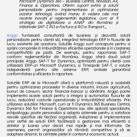
Microsoft Dynamics 365 – Business Central, Navision, AX,
Finance & Operations. Oferim suport extins și soluții
personalizate pentru implementarea și optimizarea
acestor tehnologii, având mereu în vedere cele mai
recente inovații și reglementări legislative, cum ar fi
strategia de digitalizare a ANAF din România și
inițiativele SAF-T, RO e-Factura și RO e-Transport.
„
Arggo
furnizează consultanță de business și dezvoltă soluții
personalizate pentru clienții săi, integrând tehnologia ERP în fluxurile de
lucru existente ale acestora. Soluțiile Arggo sunt concepute pentru a
sprijini companiile în îmbunătățirea eficienței operaționale și în creșterea
competitivității pe piață. De exemplu, pentru raportarea SAF-T
conform reglementărilor din România, Arggo oferă două soluții
principale: Arggo SAF-T for Dynamics, optimizată pentru clienții care
utilizează ERP-uri Microsoft Dynamics, și Timeqode SAF-T, o soluție
independentă pentru alte sisteme ERP, ambele garantând
conformitatea și eficiența în raportare.
Soluțiile ERP de la Microsoft oferă o platformă robustă și scalabilă
pentru optimizarea proceselor în diverse industrii, inclusiv agricultură,
bunuri de consum, sector financiar-bancar și sănătate. Arggo poate
implementa aceste soluții pentru a integra și automatiza fluxurile de
lucru, reducând costurile operaționale și îmbunătățind eficiența. Prin
utilizarea soluțiilor Microsoft, cum ar fi Dynamics 365 Business Central,
Dynamics 365 for Finance & Operations sau alte aplicații specializate,
echipaArggo poate personaliza și adapta sistemele pentru a satisface
nevoile specifice ale fiecărei organizații. Adoptarea și implementarea
unor astfel de soluții ERP, facilitează o gestionare mai eficientă a
datelor și luarea unor decizii mai rapide și mai informate. De
asemenea, permit organizațiilor să rămână competitive și să se
adapteze dinamic la cerințele pieței în contextul economic actual.