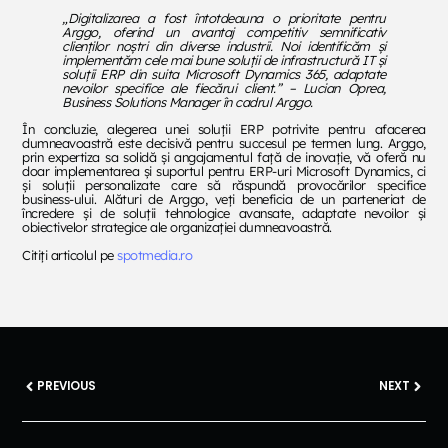
„
Digitalizarea a fost întotdeauna o prioritate pentru
Arggo, oferind un avantaj competitiv semnificativ
clienților noștri din diverse industrii. Noi identificăm și
implementăm cele mai bune soluții de infrastructură IT și
soluții ERP din suita Microsoft Dynamics 365, adaptate
nevoilor specifice ale fiecărui client.
” – Lucian Oprea,
Business Solutions Manager în cadrul Arggo.
În concluzie, alegerea unei soluții ERP potrivite pentru afacerea
dumneavoastră este decisivă pentru succesul pe termen lung. Arggo,
prin expertiza sa solidă și angajamentul față de inovație, vă oferă nu
doar implementarea și suportul pentru ERP-uri Microsoft Dynamics, ci
și soluții personalizate care să răspundă provocărilor specifice
business-ului. Alături de Arggo, veți beneficia de un parteneriat de
încredere și de soluții tehnologice avansate, adaptate nevoilor și
obiectivelor strategice ale organizației dumneavoastră.
Citiți articolul pe
spotmedia.ro
PREVIOUS
NEXT